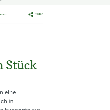
Teilen
eren
n Stück
n eine
ch in