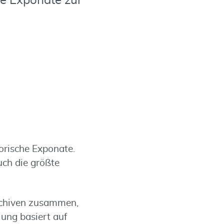
he Exponate zur
orische Exponate.
uch die größte
rchiven zusammen,
lung basiert auf