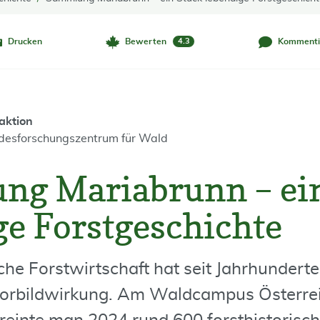
Drucken
Bewerten
Kommenti
4.3
aktion
desforschungszentrum für Wald
g Mariabrunn – ei
ge Forstgeschichte
che Forstwirtschaft hat seit Jahrhunderte
Vorbildwirkung. Am Waldcampus Österrei