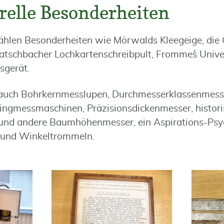
relle Besonderheiten
ählen Besonderheiten wie Mörwalds Kleegeige, die 
atschbacher Lochkartenschreibpult, Fromme´s Univ
sgerät.
auch Bohrkernmesslupen, Durchmesserklassenmess
ringmessmaschinen, Präzisionsdickenmesser, histor
und andere Baumhöhenmesser, ein Aspirations-Psy
r und Winkeltrommeln.