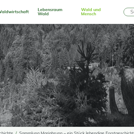
Lebensraum
Wald und
aldwirtschaft
Wald
Mensch
chichte
Sammlung Mariabrunn – ein Stück lebendige Forstgeschich