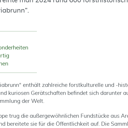
reinte man 2024 rund 600 forsthistorisc
iabrunn“.
sonderheiten
rtig
onen
brunn“ enthält zahlreiche forstkulturelle und -hist
nd kuriosen Gerätschaften befindet sich darunter a
mmlung der Welt.
ppe trug die außergewöhnlichen Fundstücke aus A
d bereitete sie für die Öffentlichkeit auf. Die Samm