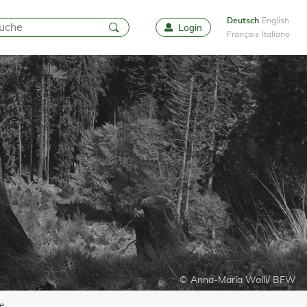
Deutsch
English
Login
Favoriten
Français
Italiano
© Anna-Maria Walli/ BFW
te