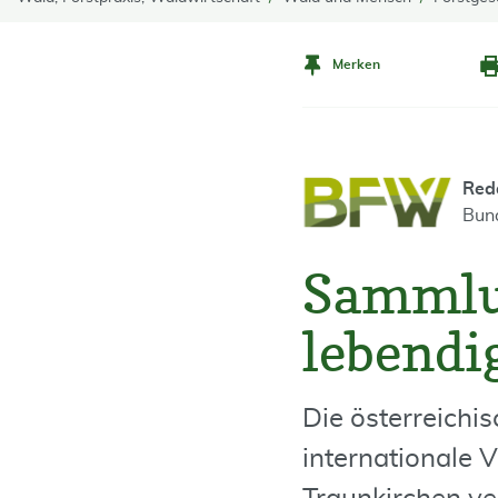
Merken
Red
Bun
Sammlun
lebendi
Die österreichis
internationale 