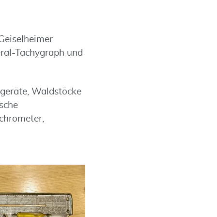
Geiselheimer
eral-Tachygraph und
geräte, Waldstöcke
ische
chrometer,