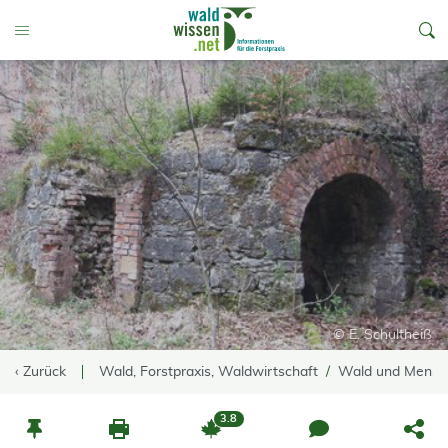
go to Content
Toggle Menu
© E. Schultheiß
‹ Zurück
Wald, Forstpraxis, Waldwirtschaft
Wald und Mensc
3.8