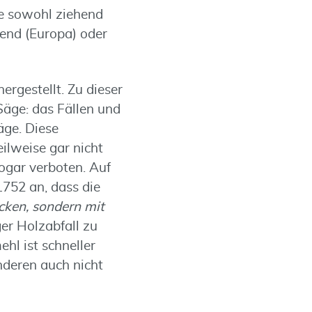
ie sowohl ziehend
send (Europa) oder
rgestellt. Zu dieser
Säge: das Fällen und
äge. Diese
eilweise gar nicht
ogar verboten. Auf
1752 an, dass die
cken, sondern mit
ger Holzabfall zu
l ist schneller
nderen auch nicht