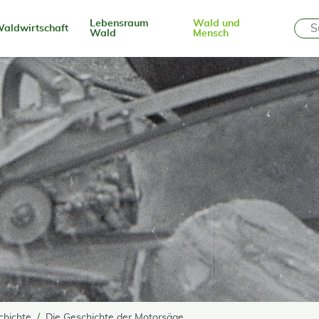
Lebensraum
Wald und
aldwirtschaft
Wald
Mensch
chichte
Die Geschichte der Motorsäge