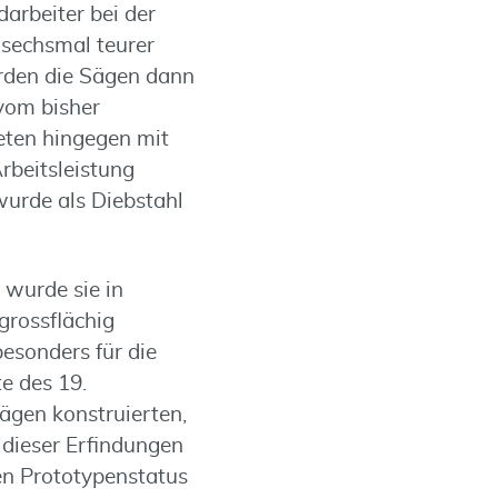
arbeiter bei der
 sechsmal teurer
urden die Sägen dann
 vom bisher
eten hingegen mit
Arbeitsleistung
 wurde als Diebstahl
 wurde sie in
grossflächig
esonders für die
te des 19.
Sägen konstruierten,
 dieser Erfindungen
en Prototypenstatus