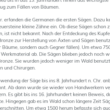
lieb bis in das 19. Jahrhundert hinein das wichtigste
ug zum Fällen von Bäumen.
. erfanden die Germanen die ersten Sägen. Dazu ke
ersteine kleine Zähne ein. Ob diese Sägen schon 
, ist nicht bekannt. Nach der Entdeckung des Kupfe
Bronze zur Herstellung von Äxten und Sägen benutz
ur Bäume, sondern auch Gegner fällen). Um etwa 750 
s Werkmaterial ab. Die Sägen blieben jedoch noch
Bronze. Sie wurden jedoch weniger im Wald benutzt
n und Chirurgen.
wendung der Säge bis ins 8. Jahrhundert n. Chr. anb
nnt. Ab dann wurde sie wieder von Handwerkern ve
rn. Es gibt bis ins 16. Jahrhundert keinen Beweis, 
te. Hingegen gab es im Wald schon längere Zeit Säg
erschnitten. Um etwa 1500 herum befasste sich au