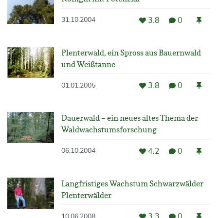
3.8
0
31.10.2004
Plenterwald, ein Spross aus Bauernwald
und Weißtanne
3.8
0
01.01.2005
Dauerwald – ein neues altes Thema der
Waldwachstumsforschung
4.2
0
06.10.2004
Langfristiges Wachstum Schwarzwälder
Plenterwälder
3.3
0
10.06.2008