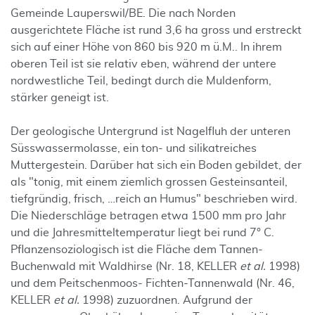
Gemeinde Lauperswil/BE. Die nach Norden
ausgerichtete Fläche ist rund 3,6 ha gross und erstreckt
sich auf einer Höhe von 860 bis 920 m ü.M.. In ihrem
oberen Teil ist sie relativ eben, während der untere
nordwestliche Teil, bedingt durch die Muldenform,
stärker geneigt ist.
Der geologische Untergrund ist Nagelfluh der unteren
Süsswassermolasse, ein ton- und silikatreiches
Muttergestein. Darüber hat sich ein Boden gebildet, der
als "tonig, mit einem ziemlich grossen Gesteinsanteil,
tiefgründig, frisch, …reich an Humus" beschrieben wird.
Die Niederschläge betragen etwa 1500 mm pro Jahr
und die Jahresmitteltemperatur liegt bei rund 7° C.
Pflanzensoziologisch ist die Fläche dem Tannen-
Buchenwald mit Waldhirse (Nr. 18, KELLER
et al.
1998)
und dem Peitschenmoos- Fichten-Tannenwald (Nr. 46,
KELLER
et al.
1998) zuzuordnen. Aufgrund der