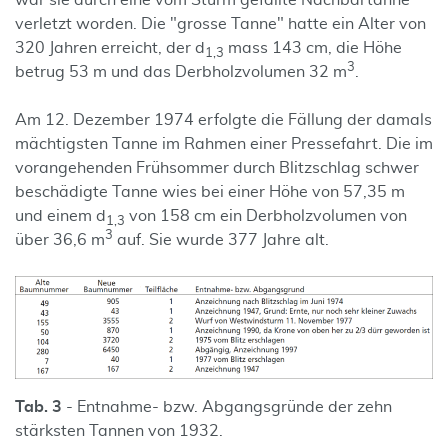
war sie durch eine vom Sturm gefällte Nachbartanne
verletzt worden. Die "grosse Tanne" hatte ein Alter von
320 Jahren erreicht, der d
mass 143 cm, die Höhe
1,3
3
betrug 53 m und das Derbholzvolumen 32 m
.
Am 12. Dezember 1974 erfolgte die Fällung der damals
mächtigsten Tanne im Rahmen einer Pressefahrt. Die im
vorangehenden Frühsommer durch Blitzschlag schwer
beschädigte Tanne wies bei einer Höhe von 57,35 m
und einem d
von 158 cm ein Derbholzvolumen von
1,3
3
über 36,6 m
auf. Sie wurde 377 Jahre alt.
Tab. 3
- Entnahme- bzw. Abgangsgründe der zehn
stärksten Tannen von 1932.