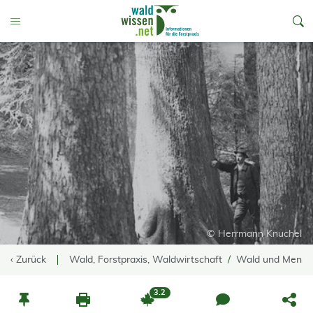
go to Content
Toggle Menu
© Herrmann Knuchel
‹ Zurück
Wald, Forstpraxis, Waldwirtschaft
Wald und Mensc
3.2