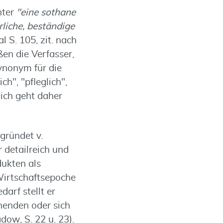
nter
"eine sothane
liche, beständige
 S. 105, zit. nach
ßen die Verfasser,
Synonym für die
h", "pfleglich",
lich geht daher
gründet v.
 detailreich und
ukten als
Wirtschaftsepoche
arf stellt er
henden oder sich
ow, S. 22 u. 23).