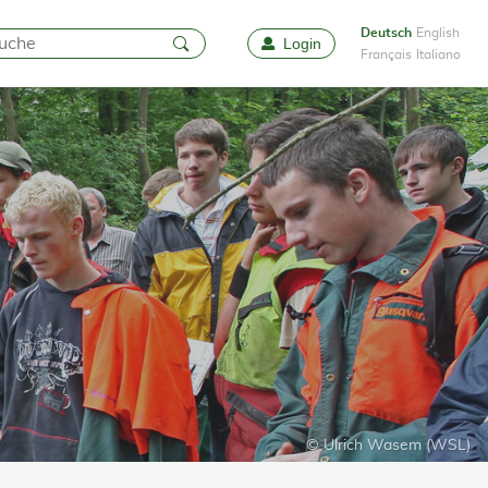
Deutsch
English
Login
Favoriten
Français
Italiano
© Ulrich Wasem (WSL)