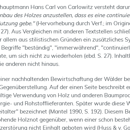
ghauptmann Hans Carl von Carlowitz versteht daru
bau des Holzes anzustellen, dass es eine continuier
utzung gebe."
(Hervorhebung durch Verf.; im Original
27). Aus Vergleichen mit anderen Textstellen schlie
r allem aus stilistischen Gründen ein zusätzliches 
egriffe "beständig", "immerwährend", "continuierlic
hte, um sich nicht zu wiederholen (ebd. S. 27). Inhalt
die anderen nicht hinaus.
iner nachhaltenden Bewirtschaftung der Wälder be
Gegenüberstellung. Auf der einen Seite beschreibt er
fältige Verwendung von Holz und anderen Baumprod
rgie- und Rohstofflieferanten. Später wurde diese 
italter" bezeichnet (Mantel 1990, S. 192). Diesem Bed
rohende Holznot gegenüber, wenn einer schon beste
erstörung nicht Einhalt geboten wird (Huss & v. Gad