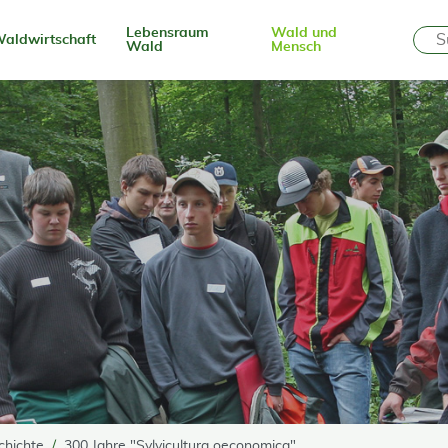
Lebensraum
Wald und
aldwirtschaft
Wald
Mensch
chichte
300 Jahre "Sylvicultura oeconomica"