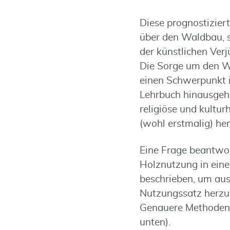
Diese prognostizier
über den Waldbau, s
der künstlichen Ver
Die Sorge um den Wi
einen Schwerpunkt i
Lehrbuch hinausgehe
religiöse und kultu
(wohl erstmalig) he
Eine Frage beantwor
Holznutzung in ein
beschrieben, um aus
Nutzungssatz herzul
Genauere Methoden d
unten).