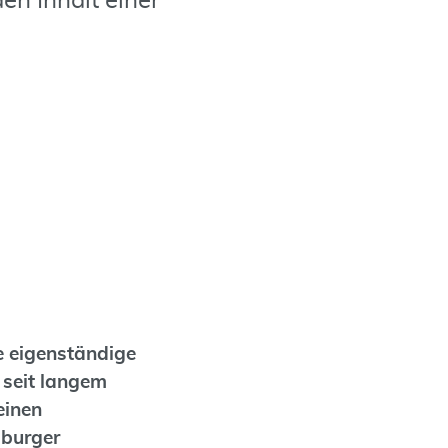
en Inhalt einer
te eigenständige
t seit langem
einen
iburger