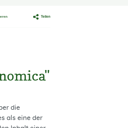
Teilen
eren
onomica"
ber die
es als eine der