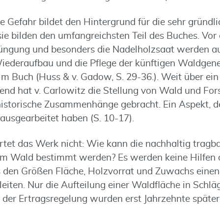
te Gefahr bildet den Hintergrund für die sehr gründ
ie bilden den umfangreichsten Teil des Buches. Vor 
jüngung und besonders die Nadelholzsaat werden au
ederaufbau und die Pflege der künftigen Waldgene
m Buch (Huss & v. Gadow, S. 29-36.). Weit über ein 
nd hat v. Carlowitz die Stellung von Wald und Fors
rhistorische Zusammenhänge gebracht. Ein Aspekt, 
rausgearbeitet haben (S. 10-17).
tet das Werk nicht: Wie kann die nachhaltig tragb
em Wald bestimmt werden? Es werden keine Hilfen 
 den Größen Fläche, Holzvorrat und Zuwachs einen
eiten. Nur die Aufteilung einer Waldfläche in Schlä
er Ertragsregelung wurden erst Jahrzehnte später 