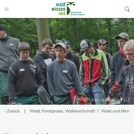
go to Content
Toggle Menu
© Ulrich Wasem (WSL)
‹ Zurück
Wald, Forstpraxis, Waldwirtschaft
Wald und Mensc