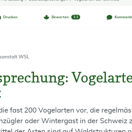
Drucken
Bewerten
Kommenti
3.3
gsanstalt WSL
prechung: Vogelarte
z
die fast 200 Vogelarten vor, die regelmäs
hzügler oder Wintergast in der Schweiz
rittel der Arten sind auf Waldstrukturen 