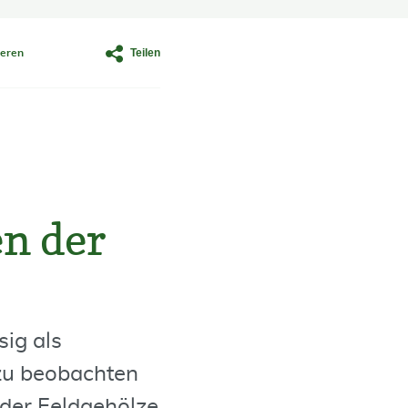
Teilen
eren
n der
sig als
 zu beobachten
oder Feldgehölze