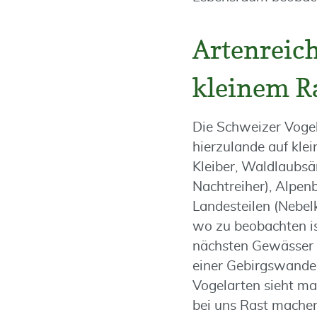
Artenreich
kleinem 
Die Schweizer Vogel
hierzulande auf kle
Kleiber, Waldlaubsä
Nachtreiher), Alpenb
Landesteilen (Nebelk
wo zu beobachten is
nächsten Gewässer 
einer Gebirgswander
Vogelarten sieht ma
bei uns Rast machen