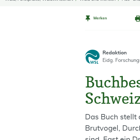
Merken
Redaktion
Eidg. Forschun
Buchbes
Schwei
Das Buch stellt 
Brutvogel, Durc
sind. Fast ein D