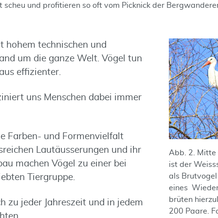
t scheu und profitieren so oft vom Picknick der Bergwanderer.
it hohem technischen und
and um die ganze Welt. Vögel tun
us effizienter.
asziniert uns Menschen dabei immer
die Farben- und Formenvielfalt
nsreichen Lautäusserungen und ihr
Abb. 2. Mitte
bau machen Vögel zu einer bei
ist der Weiss
als Brutvoge
iebten Tiergruppe.
eines Wieder
brüten hierz
h zu jeder Jahreszeit und in jedem
200 Paare. Fo
hten.