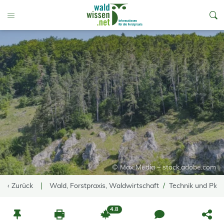
go to Content
Toggle Menu
© Max Media – stock.adobe.com
‹ Zurück
Wald, Forstpraxis, Waldwirtschaft
Technik und Pla
4.8