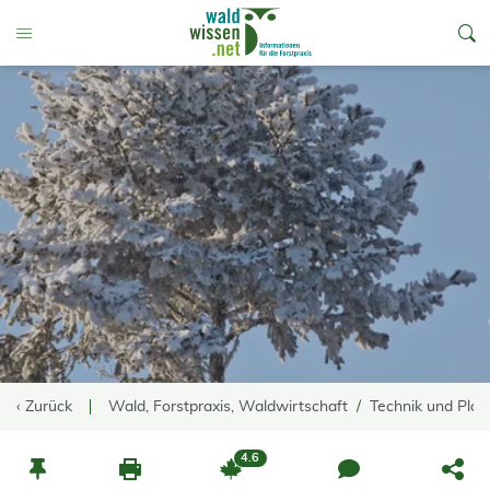
go to Content
Toggle Menu
‹ Zurück
Wald, Forstpraxis, Waldwirtschaft
Technik und Pla
4.6