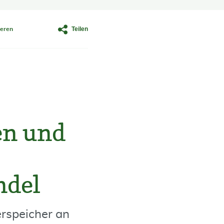
Teilen
eren
en und
ndel
rspeicher an