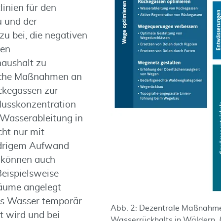
linien für den
u und der
zu bei, die negativen
den
aushalt zu
liche Maßnahmen an
ckegassen zur
lusskonzentration
 Wasserableitung in
cht nur mit
edrigem Aufwand
 können auch
eispielsweise
äume angelegt
as Wasser temporär
Abb. 2: Dezentrale Maßnahme
t wird und bei
Wasserrückhalts in Wäldern. (