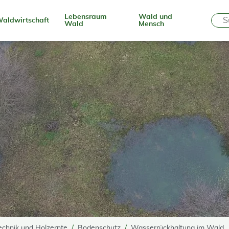
Lebensraum
Wald und
aldwirtschaft
Wald
Mensch
echnik und Holzernte
Bodenschutz
Wasserrückhaltung im Wald