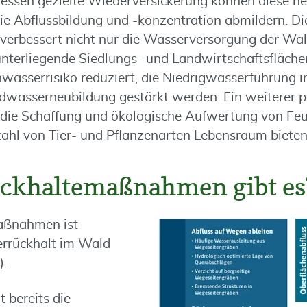
ssen gezielte Wiederversickerung können diese ne
e Abflussbildung und -konzentration abmildern. Die
verbessert nicht nur die Wasserversorgung der Wa
unterliegende Siedlungs- und Landwirtschaftsfläche
asserrisiko reduziert, die Niedrigwasserführung 
dwasserneubildung gestärkt werden. Ein weiterer pos
 die Schaffung und ökologische Aufwertung von Fe
lzahl von Tier- und Pflanzenarten Lebensraum biete
ckhaltemaßnahmen gibt es
Maßnahmen ist
errückhalt im Wald
).
 bereits die