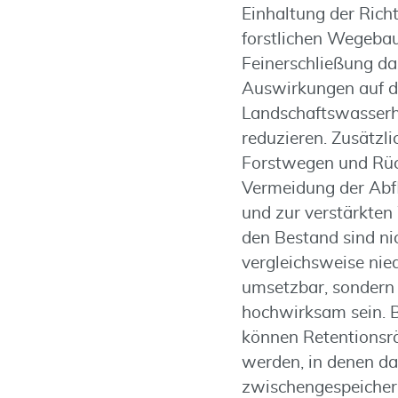
Einhaltung der Richt
forstlichen Wegeba
Feinerschließung da
Auswirkungen auf 
Landschaftswasserh
reduzieren. Zusätz
Forstwegen und Rü
Vermeidung der Abf
und zur verstärkten
den Bestand sind ni
vergleichsweise ni
umsetzbar, sondern
hochwirksam sein. B
können Retentionsr
werden, in denen d
zwischengespeicher