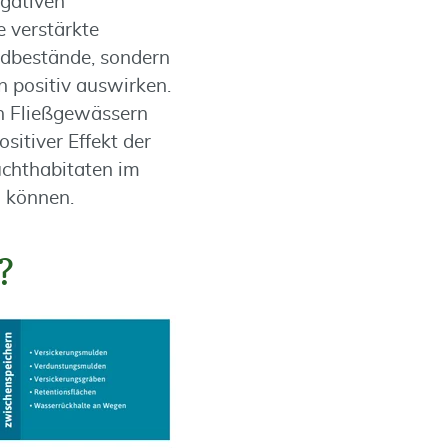
gativen
 verstärkte
ldbestände, sondern
n positiv auswirken.
in Fließgewässern
itiver Effekt der
uchthabitaten im
n können.
?