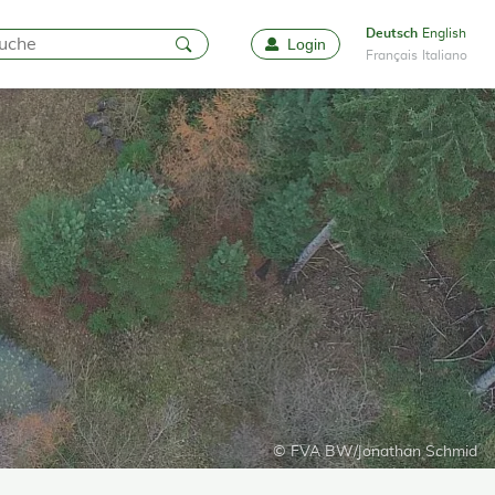
Deutsch
English
Login
Favoriten
Français
Italiano
© FVA BW/Jonathan Schmid