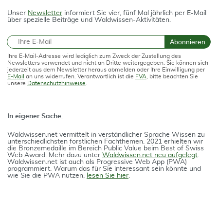
Unser
Newsletter
informiert Sie vier, fünf Mal jährlich per E-Mail
über spezielle Beiträge und Waldwissen-Aktivitäten.
E-Mail
Abonnieren
Ihre E-Mail-Adresse wird lediglich zum Zweck der Zustellung des
Newsletters verwendet und nicht an Dritte weitergegeben. Sie können sich
jederzeit aus dem Newsletter heraus abmelden oder Ihre Einwilligung per
E-Mail
an uns widerrufen. Verantwortlich ist die
FVA
, bitte beachten Sie
unsere
Datenschutzhinweise
.
In eigener Sache
Waldwissen.net vermittelt in verständlicher Spra­che Wissen zu
unterschiedlichsten forstlichen Fach­themen. 2021 erhielten wir
die Bron­ze­medail­le im Bereich Public Value beim Best of Swiss
Web Award. Mehr dazu unter
Waldwissen.net neu aufgelegt
.
Waldwissen.net ist auch als Progres­si­ve Web App (PWA)
programmiert. Warum das für Sie interessant sein könnte und
wie Sie die PWA nutzen,
lesen Sie hier
.