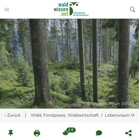
go to Content
Toggle Menu
© Thomas Reich (WSL)
‹ Zurück
Wald, Forstpraxis, Waldwirtschaft
Lebensraum Wa
2.0