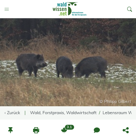
go to Content
Toggle Menu
© Philipp Gilbert
‹ Zurück
Wald, Forstpraxis, Waldwirtschaft
Lebensraum Wa
3.1