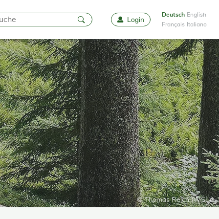
Deutsch
English
Login
Favoriten
Français
Italiano
© Thomas Reich (WSL)