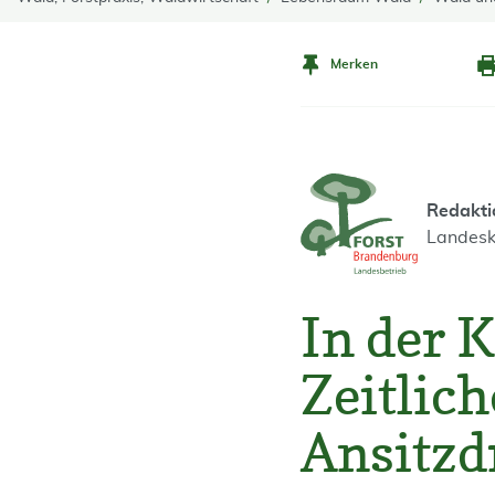
Merken
Redakti
Landesk
In der K
Zeitlic
Ansitzd