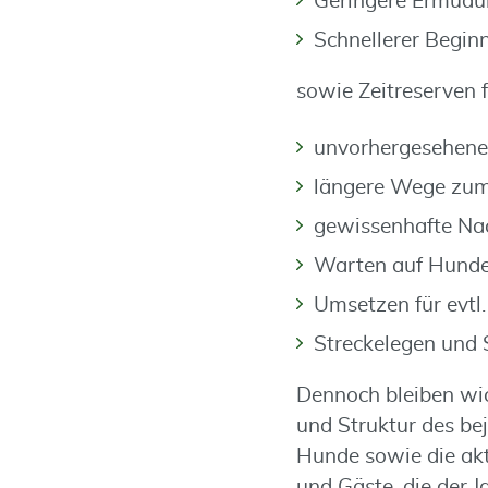
Geringere Ermüdu
Schnellerer Begin
sowie Zeitreserven f
unvorhergesehene 
längere Wege zum
gewissenhafte Na
Warten auf Hund
Umsetzen für evtl.
Streckelegen und 
Dennoch bleiben wic
und Struktur des bej
Hunde sowie die akt
und Gäste, die der Ja