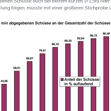
benen Schüsse auch bei extrem kurzen (<1,5h) oder 
ilung folgen, müsste mit einer größeren Stichprobe 