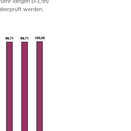
sehr langen (>3,5h)
überprüft werden.