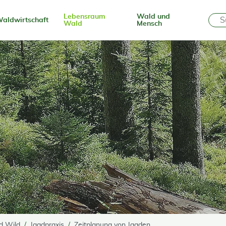
Lebensraum
Wald und
aldwirtschaft
Wald
Mensch
d Wild
Jagdpraxis
Zeitplanung von Jagden