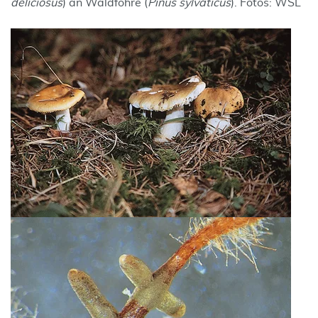
deliciosus
) an Waldföhre (
Pinus sylvaticus
). Fotos: WSL