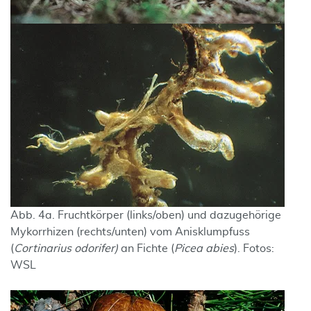
Abb. 4a. Fruchtkörper (links/oben) und dazugehörige
Mykorrhizen (rechts/unten) vom Anisklumpfuss
(
Cortinarius odorifer)
an Fichte (
Picea abies
). Fotos:
WSL