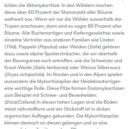
bilden die
Ektomykorrhiza
. In den Wäldern machen
diese aber 60 Prozent der Stammzahl aller Bäume
weltweit aus. Wenn wir nur die Wälder ausserhalb der
Tropen anschauen, dann sind es sogar 80 Prozent aller
Bäume. Alle Buchenartigen und Kieferngewächse sowie
einzelne Vertreter aus anderen Familien wie Linden
(
Tilia
), Pappeln (
Populus
) oder Weiden (
Salix
) gehören
dazu sowie alpine Spaliersträucher, die wir oberhalb
der Baumgrenze noch antreffen, wie die Schweizer und
Kraut-Weide (
Salix herbacea
) oder Weisse Silberwurz
(
Dryas octopetala
). Im Norden und in den Alpen spielen
ausserdem die Mykorrhizapilze der Heidekrautartigen
eine wichtige Rolle. Diese Pilze formen Endomykorrhizen
zum Beispiel mit Schnee- und Besenheiden.
(
Erica/Calluna
) In diesen hohen Lagen sind die Böden
meist nährstoffarm und der Stickstoff ist in dicken
organischen Auflagen gebunden. Die Mykorrhizapilze
können dennoch an diesen gelangen und so eine