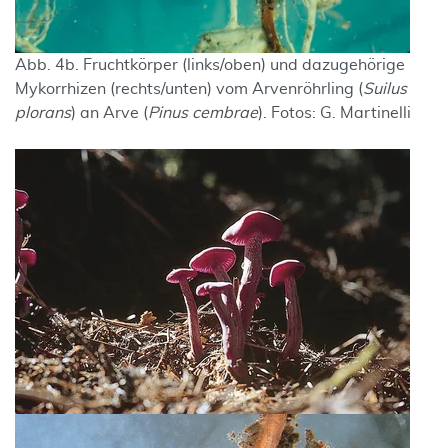
Abb. 4b. Fruchtkörper (links/oben) und dazugehörige
Mykorrhizen (rechts/unten) vom Arvenröhrling (
Suilus
plorans
) an Arve (
Pinus cembrae
). Fotos: G. Martinelli