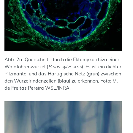
Abb. 2a. Querschnitt durch die Ektomykorrhiza einer
Waldföhrenwurzel (
Pinus sylvestris
). Es ist ein dichter
Pilzmantel und das Hartig'sche Netz (grün) zwischen
den Wurzelrindenzellen (blau) zu erkennen. Foto: M.
de Freitas Pereira WSL/INRA.