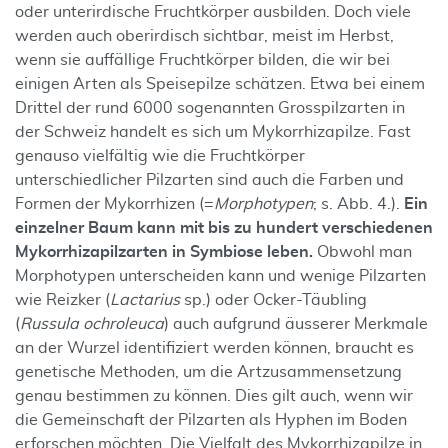
oder unterirdische Fruchtkörper ausbilden. Doch viele
werden auch oberirdisch sichtbar, meist im Herbst,
wenn sie auffällige Fruchtkörper bilden, die wir bei
einigen Arten als Speisepilze schätzen. Etwa bei einem
Drittel der rund 6000 sogenannten Grosspilzarten in
der Schweiz handelt es sich um Mykorrhizapilze. Fast
genauso vielfältig wie die Fruchtkörper
unterschiedlicher Pilzarten sind auch die Farben und
Formen der Mykorrhizen (=
Morphotypen
; s. Abb. 4.).
Ein
einzelner Baum kann mit bis zu hundert verschiedenen
Mykorrhizapilzarten in Symbiose leben.
Obwohl man
Morphotypen unterscheiden kann und wenige Pilzarten
wie Reizker (
Lactarius
sp.) oder Ocker-Täubling
(
Russula ochroleuca
) auch aufgrund äusserer Merkmale
an der Wurzel identifiziert werden können, braucht es
genetische Methoden, um die Artzusammensetzung
genau bestimmen zu können. Dies gilt auch, wenn wir
die Gemeinschaft der Pilzarten als Hyphen im Boden
erforschen möchten. Die Vielfalt des Mykorrhizapilze in