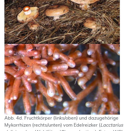
Abb. 4d. Fruchtkörper (links/oben) und dazugehörige
Mykorrhizen (rechts/unten) vom Edelreizker (
Lacctarius