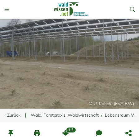
go to Content
Toggle Menu
© U. Kohnle (FVA BW)
‹ Zurück
Wald, Forstpraxis, Waldwirtschaft
Lebensraum Wa
4.2